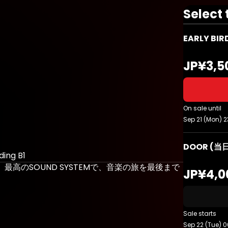
Select 
EARLY B
JP¥3,5
On sale until
Sep 21 (Mon) 2
DOOR (当
ding B1
 最高のSOUND SYSTEMで、音楽の旅を最後まで
JP¥4,0
Sale starts
Sep 22 (Tue) 0