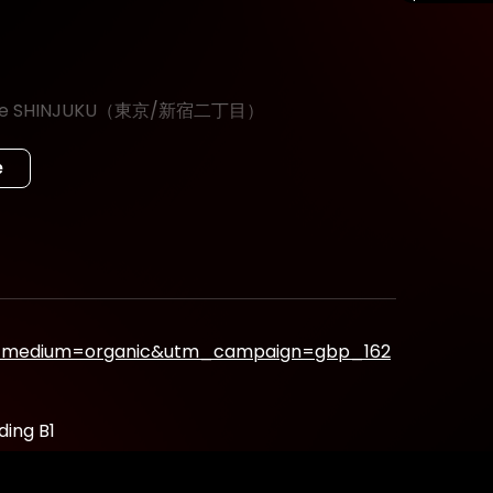
 Bridge SHINJUKU（東京/新宿二丁目）
e
0)
ください。
tm_medium=organic&utm_campaign=gbp_162
h
ding B1
ます。
ております。写真付き身分証明証をお持ち下さい。