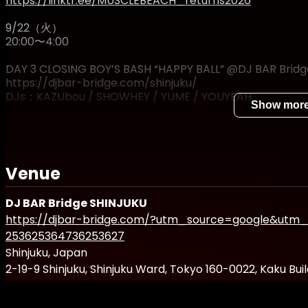
https://linktr.ee/MUSCLEBEACH_returns2026
9/22（火）
20:00〜4:00
DAY 3 CLOSING BOY’S BASH “HAPPY BALL” @DJ BAR
https://djbar-bridge.com/shinjuku/
DJs：KAZUbou / SHOWHEY / YUME / YOUYEAH
Show mor
【Ticket Information】
＊SUPER EARLY BIRD（超早割）：¥3,000 (販売期間：〜7/3
＊EARLY BIRD（早割）：¥3,500 (販売期間：7/30〜9/19)
＊DOOR（当日）：¥4,000( 販売期間：9/20〜9/21)
Venue
OPENINGとMAIN PARTYとのコンボチケットはこちらから
DJ BAR Bridge SHINJUKU
BOY'S&BEAR'S COMBO TICKET from here.
https://djbar-bridge.com/?utm_source=google&u
https://ageha.zaiko.io/e/musclebeach26-musclebeac
253625364736253627
INFORMATION
Shinjuku, Japan
https://
https://linktr.ee/MUSCLEBEACH_returns2026
2-19-9 Shinjuku, Shinjuku Ward, Tokyo 160-0022, Kaku Buil
※本公演では20歳未満の方のご入場は一切お断りさせて頂き
年齢確認の為、ご入場の際に全ての方にIDチェックを実施し
Open in Google Maps