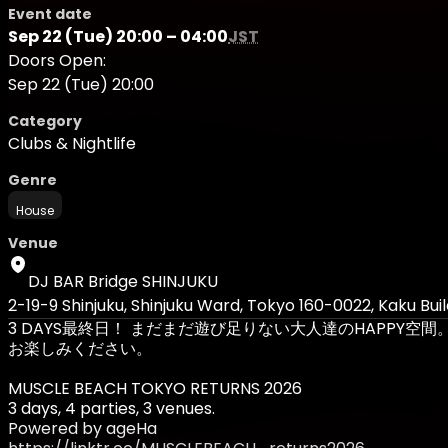
Event date
Sep 22 (Tue) 20:00 – 04:00
JST
Doors Open:
Sep 22 (Tue) 20:00
Category
Clubs & Nightlife
Genre
House
Venue
DJ BAR Bridge SHINJUKU
2-19-9 Shinjuku, Shinjuku Ward, Tokyo 160-0022, Kaku Buil
3 DAYS最終日！ まだまだ遊び足りない大人達のHAPPY空間。
お楽しみください。
MUSCLE BEACH TOKYO RETURNS 2026
3 days, 4 parties, 3 venues.
Powered by ageHa