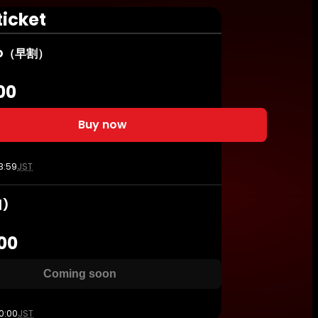
ticket
IRD（早割）
00
Buy now
3:59
JST
日)
00
Coming soon
0:00
JST